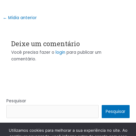
←
Mídia anterior
Deixe um comentário
Você precisa fazer o
login
para publicar um
comentário.
Pesquisar
Pesquisar
Utilizamos cookies para melhorar a sua experiência no site. Ao
Copyright © 2026 | Powered by
Tema Astra para WordPress