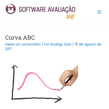
Ir
Post
Main
para
navigation
Men
o
conteúdo
Curva ABC
Deixe um comentário
/ Por
Rodrigo Dias
/
15 de agosto de
2017