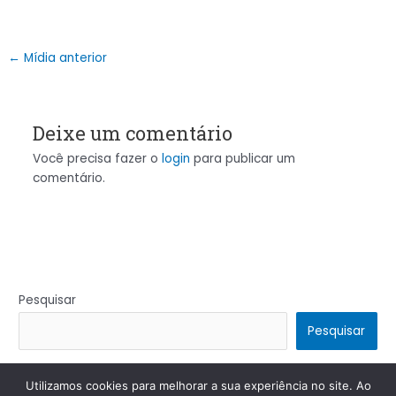
←
Mídia anterior
Deixe um comentário
Você precisa fazer o
login
para publicar um
comentário.
Pesquisar
Pesquisar
Utilizamos cookies para melhorar a sua experiência no site. Ao
Copyright © 2026 | Powered by
Tema Astra para WordPress