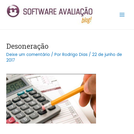
Ir
Post
Main
para
navigation
Men
o
conteúdo
Desoneração
Deixe um comentário
/ Por
Rodrigo Dias
/
22 de junho de
2017