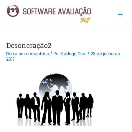
Ir
Post
Main
para
navigation
Men
o
conteúdo
Desoneração2
Deixe um comentário
/ Por
Rodrigo Dias
/
23 de junho de
2017