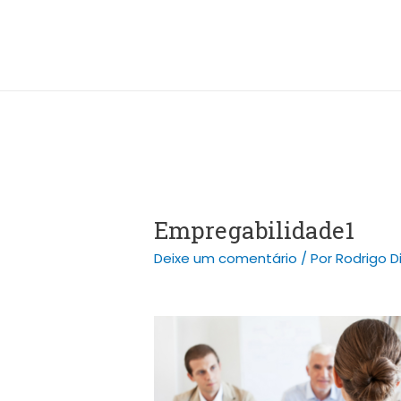
Ir
Post
para
navigation
o
conteúdo
Empregabilidade1
Deixe um comentário
/ Por
Rodrigo D