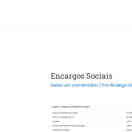
Ir
Post
para
navigation
o
conteúdo
Encargos Sociais
Deixe um comentário
/ Por
Rodrigo D