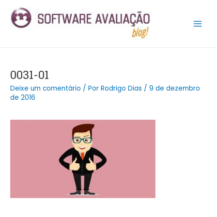
Ir
Post
Main
para
navigation
Men
o
conteúdo
0031-01
Deixe um comentário
/ Por
Rodrigo Dias
/
9 de dezembro
de 2016