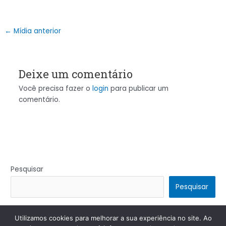
←
Mídia anterior
Deixe um comentário
Você precisa fazer o
login
para publicar um
comentário.
Pesquisar
Pesquisar
Utilizamos cookies para melhorar a sua experiência no site. Ao
Copyright © 2026 | Powered by
Tema Astra para WordPress