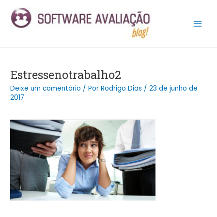
Ir
Post
Main
para
navigation
Men
o
conteúdo
Estressenotrabalho2
Deixe um comentário
/ Por
Rodrigo Dias
/
23 de junho de
2017