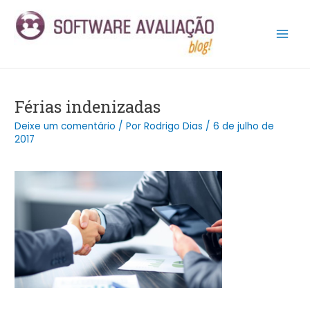
Ir
Post
Main
para
navigation
Men
o
conteúdo
Férias indenizadas
Deixe um comentário
/ Por
Rodrigo Dias
/
6 de julho de
2017