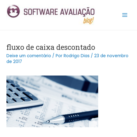
Ir
Post
Main
para
navigation
Men
o
conteúdo
fluxo de caixa descontado
Deixe um comentário
/ Por
Rodrigo Dias
/
23 de novembro
de 2017