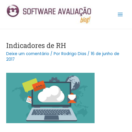
Ir
Post
Main
para
navigation
Men
o
conteúdo
Indicadores de RH
Deixe um comentário
/ Por
Rodrigo Dias
/
16 de junho de
2017