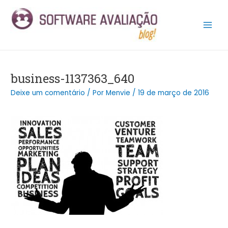
Ir
Post
Main
para
navigation
Men
o
conteúdo
business-1137363_640
Deixe um comentário
/ Por
Menvie
/
19 de março de 2016