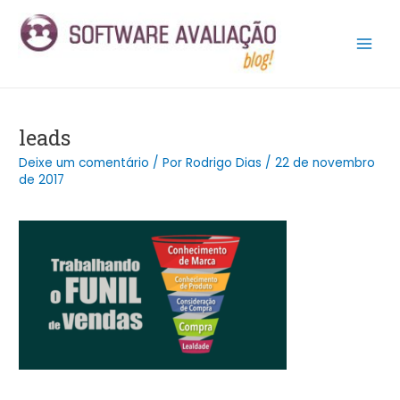
Ir
Post
Main
para
navigation
Men
o
conteúdo
leads
Deixe um comentário
/ Por
Rodrigo Dias
/
22 de novembro
de 2017