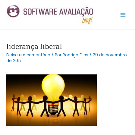
Ir
Post
Main
para
navigation
Men
o
conteúdo
liderança liberal
Deixe um comentário
/ Por
Rodrigo Dias
/
29 de novembro
de 2017