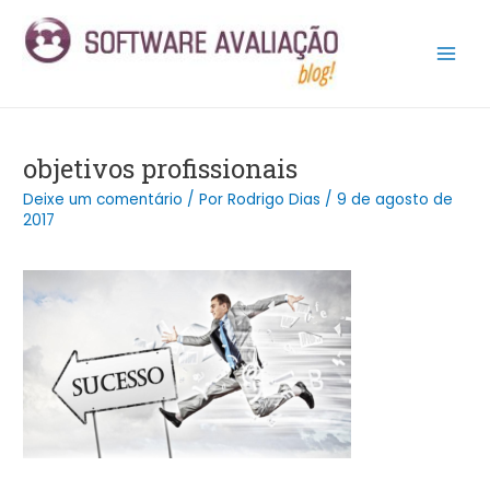
Ir
Post
Main
para
navigation
Men
o
conteúdo
objetivos profissionais
Deixe um comentário
/ Por
Rodrigo Dias
/
9 de agosto de
2017