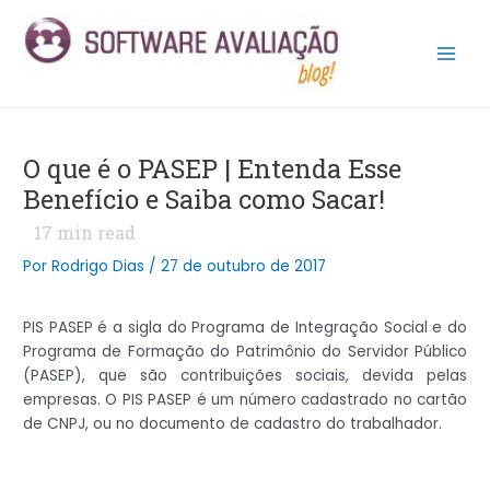
Ir
Post
Main
para
navigation
Men
o
conteúdo
O que é o PASEP | Entenda Esse
Benefício e Saiba como Sacar!
17
min read
Por
Rodrigo Dias
/
27 de outubro de 2017
PIS PASEP é a sigla do Programa de Integração Social e do
Programa de Formação do Patrimônio do Servidor Público
(PASEP), que são contribuições sociais, devida pelas
empresas. O PIS PASEP é um número cadastrado no cartão
de CNPJ, ou no documento de cadastro do trabalhador.