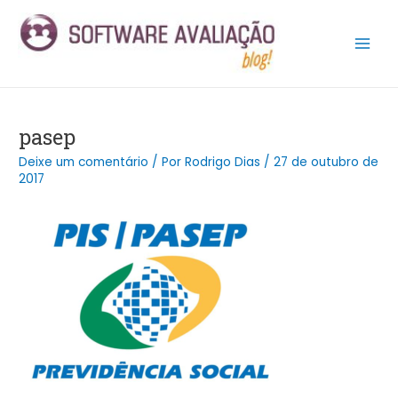
Ir
Post
Main
para
navigation
Men
o
conteúdo
pasep
Deixe um comentário
/ Por
Rodrigo Dias
/
27 de outubro de
2017