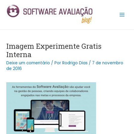
Ir
Post
Main
para
navigation
Men
o
conteúdo
Imagem Experimente Gratis
Interna
Deixe um comentário
/ Por
Rodrigo Dias
/
7 de novembro
de 2016