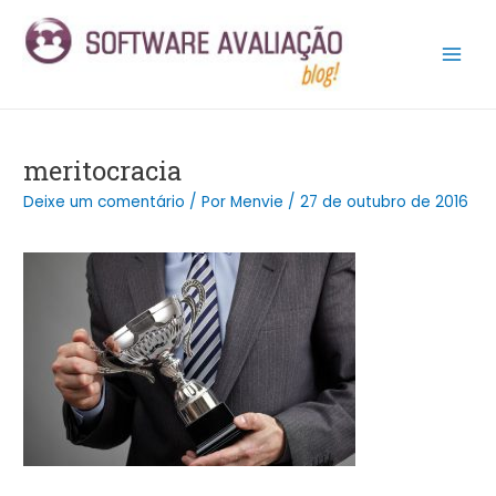
Ir
Post
Main
para
navigation
Men
o
conteúdo
meritocracia
Deixe um comentário
/ Por
Menvie
/
27 de outubro de 2016