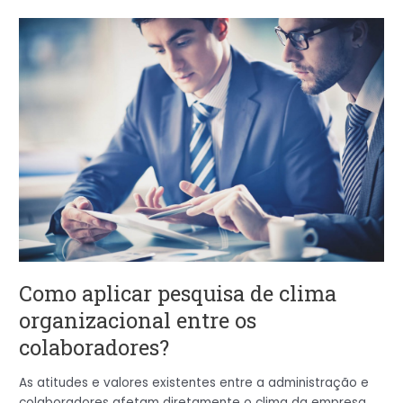
Como
aplicar
pesquisa
de
clima
organizacional
entre
os
colaboradores?
Como aplicar pesquisa de clima
organizacional entre os
colaboradores?
As atitudes e valores existentes entre a administração e
colaboradores afetam diretamente o clima da empresa.