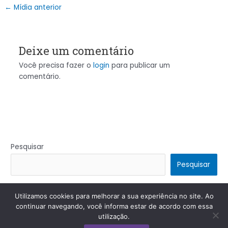
←
Mídia anterior
Deixe um comentário
Você precisa fazer o
login
para publicar um
comentário.
Pesquisar
Pesquisar
Utilizamos cookies para melhorar a sua experiência no site. Ao
Copyright © 2026 | Powered by
Tema Astra para WordPress
continuar navegando, você informa estar de acordo com essa
utilização.