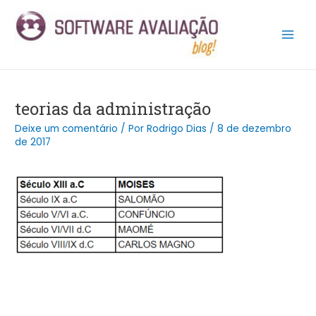
Ir
Post
Main
para
navigation
Men
o
conteúdo
teorias da administração
Deixe um comentário
/ Por
Rodrigo Dias
/
8 de dezembro
de 2017