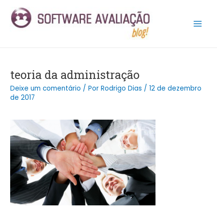
Ir
Post
Main
para
navigation
Men
o
conteúdo
teoria da administração
Deixe um comentário
/ Por
Rodrigo Dias
/
12 de dezembro
de 2017