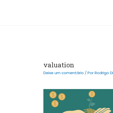
Ir
Post
para
navigation
o
conteúdo
valuation
Deixe um comentário
/ Por
Rodrigo D