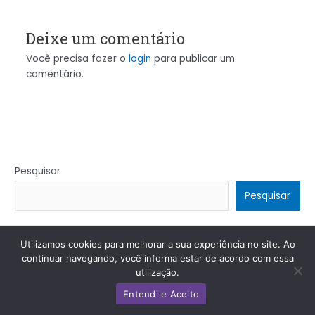
Deixe um comentário
Você precisa fazer o
login
para publicar um
comentário.
Pesquisar
Pesquisar
Utilizamos cookies para melhorar a sua experiência no site. Ao
Copyright © 2026 | Powered by
Tema Astra para WordPress
continuar navegando, você informa estar de acordo com essa
utilização.
Entendi e Aceito