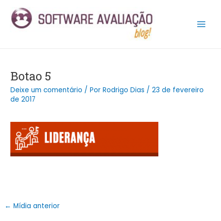
Ir
Post
Main
para
navigation
Men
o
conteúdo
Botao 5
Deixe um comentário
/ Por
Rodrigo Dias
/
23 de fevereiro
de 2017
←
Mídia anterior