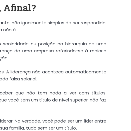
, Afinal?
anto, não igualmente simples de ser respondida.
a não é …
 senioridade ou posição na hierarquia de uma
erança de uma empresa referindo-se à maioria
ção.
ivos. A liderança não acontece automaticamente
Dificuldade de
Mensurar
o
a faixa salarial.
Desempenho dos Colaboradores?
rceber que não tem nada a ver com títulos.
e você tem um título de nível superior, não faz
Baixe a Planilha de Avaliação de Desempenho
iderar. Na verdade, você pode ser um líder entre
ua família, tudo sem ter um título.