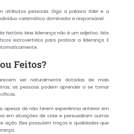
E-mail:
 atributos pessoais. Diga a palavra
líder
e a
divíduo carismático dominador e responsável.
 história. Mas liderança não é um adjetivo. Nós
Download
cos extrovertidos para praticar a liderança. E
automaticamente.
 ou Feitos?
arecem ser naturalmente dotadas de mais
utras, as pessoas podem aprender a se tornar
íficas.
ue, apesar de não terem experiência anterior em
ia em situações de crise e persuadiram outras
de ação. Eles possuíam traços e qualidades que
erança.