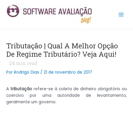
Ir
Post
Main
para
navigation
Men
o
conteúdo
Tributação | Qual A Melhor Opção
De Regime Tributário? Veja Aqui!
24
min read
Por
Rodrigo Dias
/
21 de novembro de 2017
A
tributação
refere-se à coleta de dinheiro obrigatório ou
coercivo por uma autoridade de levantamento,
geralmente um governo.